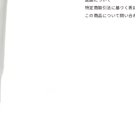
返品について
特定商取引法に基づく表
この商品について問い合