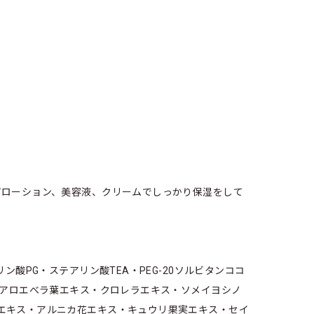
ずローション、美容液、クリームでしっかり保湿をして
酸PG・ステアリン酸TEA・PEG-20ソルビタンココ
・アロエべラ葉エキス・クロレラエキス・ソメイヨシノ
エキス・アルニカ花エキス・キュウリ果実エキス・セイ