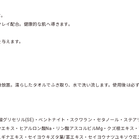
す。
クレイ配合。健康的な肌へ導きます。
を与えます。
分放置。濡らしたタオルでふき取り、水で洗い流します。使用後は必
グリセリル(SE)・ベントナイト・スクワラン・セタノール・ステアリン
タエキス・ヒアルロン酸Na・リン酸アスコルビルMg・クズ根エキス
スギナエキス・セイヨウキズタ葉/茎エキス・セイヨウナツユキソウ花