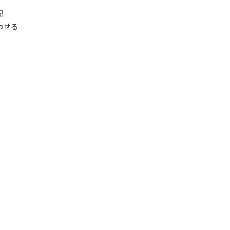
記
わせる